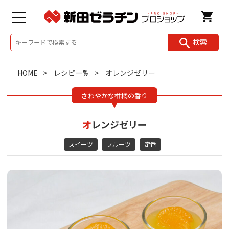
検索
HOME
レシピ一覧
オレンジゼリー
さわやかな柑橘の香り
オレンジゼリー
スイーツ
フルーツ
定番