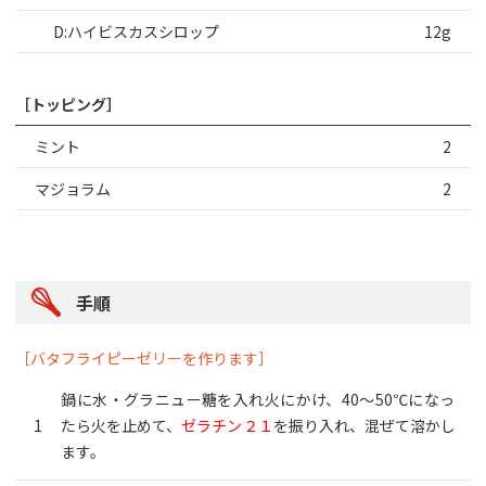
D:ハイビスカスシロップ
12g
［トッピング］
ミント
2
マジョラム
2
手順
［バタフライピーゼリーを作ります］
鍋に水・グラニュー糖を入れ火にかけ、40～50℃になっ
たら火を止めて、
ゼラチン２１
を振り入れ、混ぜて溶かし
ます。