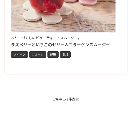
ベリーづくしのビューティー・スムージー。
黒
彩
ー
ラズベリーといちごのゼリー＆コラーゲンスムージー
スイーツ
フルーツ
健康
SNS
1件中 1-1件表示