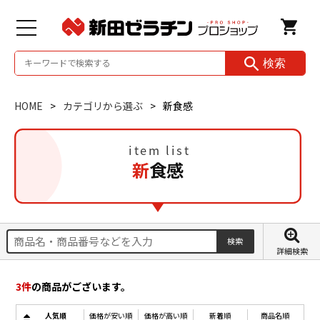
検索
HOME
カテゴリから選ぶ
新食感
新食感
詳細検索
3
件
の商品がございます。
人気順
価格が安い順
価格が高い順
新着順
商品名順