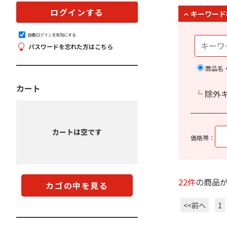
キーワード
自動ログインを有効にする
パスワードを忘れた方はこちら
商品名
カート
└ 除外
カートは空です
価格帯：
22件
の商品
カゴの中を見る
<<前へ
1