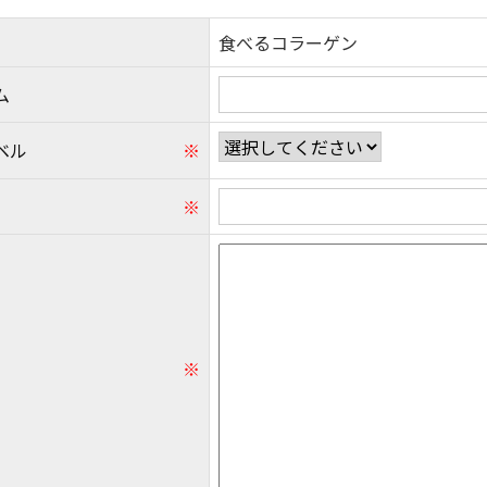
食べるコラーゲン
ム
ベル
※
※
※