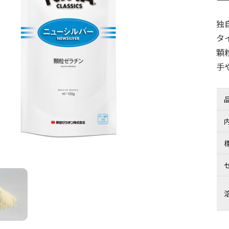
独
タ
顆
手