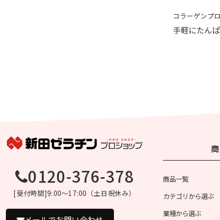
X 500ｇ
フィッシュゼラチン
コラーゲンプ
相性もバッチリ
くちどけの速さが売り
手軽にたんぱ
商
0120-376-378
商品一覧
[受付時間]9:00～17:00（土日祝休み）
カテゴリから選ぶ
業種から選ぶ
メールでお問い合わせ