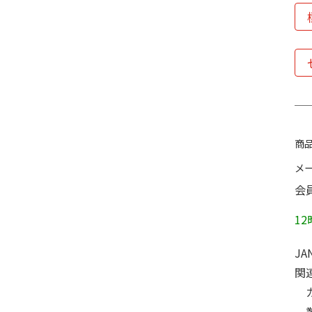
商品
メ
会
1
JA
関