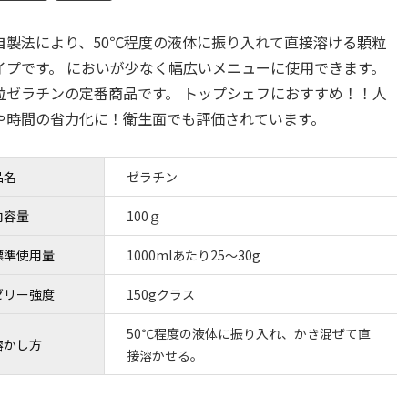
自製法により、50℃程度の液体に振り入れて直接溶ける顆粒
イプです。 においが少なく幅広いメニューに使用できます。
粒ゼラチンの定番商品です。 トップシェフにおすすめ！！人
や時間の省力化に！衛生面でも評価されています。
品名
ゼラチン
内容量
100ｇ
標準使用量
1000mlあたり25～30g
ゼリー強度
150gクラス
50℃程度の液体に振り入れ、かき混ぜて直
溶かし方
接溶かせる。