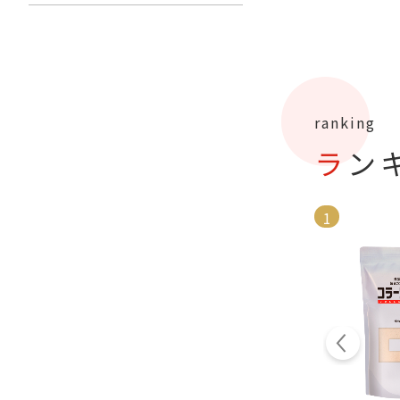
ranking
ラ
1
9