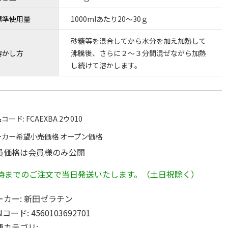
標準使用量
1000mlあたり20～30ｇ
砂糖等を混合してから水分を加え加熱して
溶かし方
沸騰後、さらに２～３分間混ぜながら加熱
し続けて溶かします。
コード:
FCAEXBA 2ウ010
ーカー希望小売価格
オープン価格
員価格は会員様のみ公開
2時までのご注文で当日発送いたします。（土日祝除く）
ーカー:
新田ゼラチン
Nコード:
4560103692701
連カテゴリ: