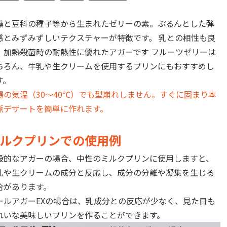
藻と豆科の種子等から生まれたゼリーの素。ぷるんとした弾
感とみずみずしいテクスチャーが特徴です。 乳との相性も良
、加熱殺菌時の耐熱性に優れたアガーです フルーツゼリーは
ちろん、牛乳や生クリームを使用するプリンにもおすすめし
す。
場の気温（30～40℃）でも型崩れしません。すぐに固まり本
派デザートを簡単に作れます。
ルクプリンでの使用例
般的なアガーの場合、中性のミルクプリンに使用しますと、
乳や生クリームの成分と反応し、成分の分離や凝集を生じる
合があります。
ールアガーEXの場合は、乳成分との反応が少なく、見た目も
れいな美味しいプリンを作ることができます。