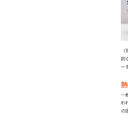
（
的
ー
熱
一
わ
の