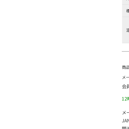
商品
メ
会
1
メ
JA
関