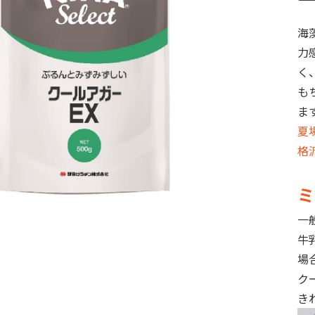
海
力
く
も
ま
夏
格
ミ
一
牛
場
ク
き