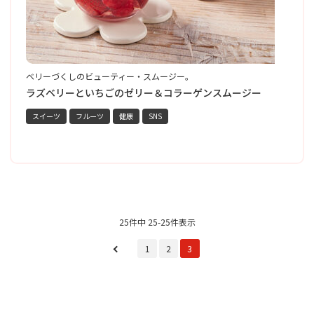
ベリーづくしのビューティー・スムージー。
黒
彩
ー
ラズベリーといちごのゼリー＆コラーゲンスムージー
スイーツ
フルーツ
健康
SNS
25件中 25-25件表示
1
2
3