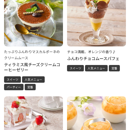
たっぷりふんわりマスカルポーネの
チョコ満載、オレンジの香り♪
クリームムース
ふんわりチョコムースパフェ
ティラミス風チーズクリームコ
スイーツ
人気メニュー
定番
ーヒーゼリー
スイーツ
人気メニュー
パーティー
定番