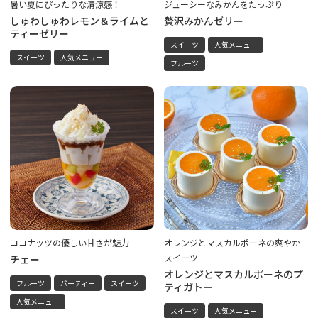
暑い夏にぴったりな清涼感！
ジューシーなみかんをたっぷり
しゅわしゅわレモン＆ライムと
贅沢みかんゼリー
ティーゼリー
スイーツ
人気メニュー
スイーツ
人気メニュー
フルーツ
ココナッツの優しい甘さが魅力
オレンジとマスカルポーネの爽やか
スイーツ
チェー
オレンジとマスカルポーネのプ
フルーツ
パーティー
スイーツ
ティガトー
人気メニュー
スイーツ
人気メニュー