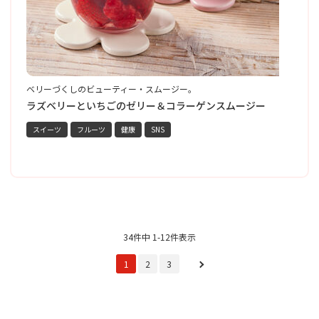
ベリーづくしのビューティー・スムージー。
黒
彩
ー
ラズベリーといちごのゼリー＆コラーゲンスムージー
スイーツ
フルーツ
健康
SNS
34件中 1-12件表示
1
2
3