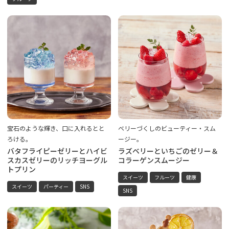
宝石のような輝き、口に入れるとと
ベリーづくしのビューティー・スム
ろける。
ージー。
バタフライピーゼリーとハイビ
ラズベリーといちごのゼリー＆
スカスゼリーのリッチヨーグル
コラーゲンスムージー
トプリン
スイーツ
フルーツ
健康
スイーツ
パーティー
SNS
SNS