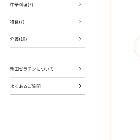
中華料理(7)
和食(7)
介護(10)
新田ゼラチンについて
よくあるご質問
のご褒美ロ
宝石のような輝き、口に入れるととろける。
バタフライピーゼリーとハイビスカスゼリーのリ
ッチヨーグルトプリン
スイーツ
パーティー
SNS