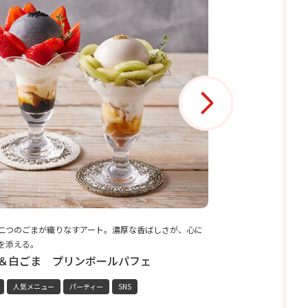
二つのごまが織りなすアート。濃厚な香ばしさが、心に
揚げないから軽い。ム
を添える。
ツ。
＆白ごま プリンボールパフェ
揚げない生ドー
人気メニュー
パーティー
SNS
スイーツ
人気メニュ