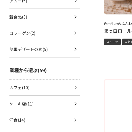
アガー(5)
新食感(3)
色白生地のふんわ
まっ白ロール
コラーゲン(2)
スイーツ
人気
簡単デザートの素(5)
業種から選ぶ(59)
カフェ(10)
ケーキ店(11)
洋食(14)