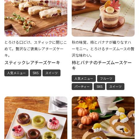
とろける口どけ、スティックに閉じこ
秋の味覚、柿とバナナが織りなすハ
めて。贅沢なご褒美レアチーズケー
ーモニー。とろけるチーズムースの贅
キ。
沢な味わい。
スティックレアチーズケーキ
柿とバナナのチーズムースケー
キ
人気メニュー
SNS
スイーツ
人気メニュー
フルーツ
パーティー
SNS
スイーツ