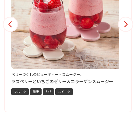
ーティー・スムージー。
黒と白、二つのごまが織りな
彩りを添える。
ちごのゼリー＆コラーゲンスムージー
黒ごま＆白ごま プリン
SNS
スイーツ
SNS
スイーツ
人気メニ