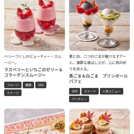
ベリーづくしのビューティー・スム
黒と白、二つのごまが織りなすアー
ージー。
ト。濃厚な香ばしさが、心に和の彩
りを添える。
ラズベリーといちごのゼリー＆
コラーゲンスムージー
黒ごま＆白ごま プリンボール
パフェ
フルーツ
健康
SNS
SNS
スイーツ
人気メニュー
スイーツ
パーティー