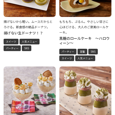
揚げないから軽い。ムースだからと
もちもち、ぷるん。やさしい甘さに
ろける。新食感の絶品ドーナツ。
心ほどける、大人のご褒美ロールケ
ーキ。
揚げない生ドーナツ！？
黒糖のロールケーキ ～ハロウ
スイーツ
人気メニュー
ィーン～
パーティー
SNS
パーティー
定番
SNS
スイーツ
人気メニュー