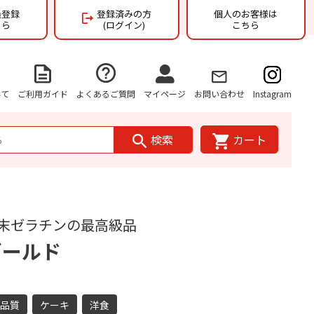
員登録
登録済みの方
個人のお客様は
ちら
(ログイン)
こちら
いて
ご利用ガイド
よくあるご質問
マイページ
お問い合わせ
Instagram
検索
カート
末ゼラチンの最高級品
ゴールド
高品質
ケーキ
洋食