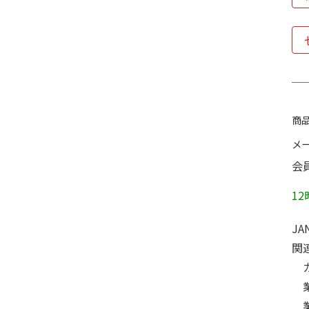
商品
メ
会
1
JA
関