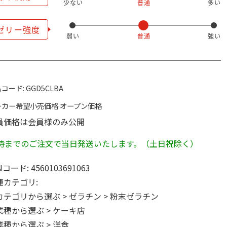
コード:
GGD5CLBA
ーカー希望小売価格
オープン価格
員価格は会員様のみ公開
2時までのご注文で当日発送いたします。（土日祝除く）
Nコード:
4560103691063
連カテゴリ:
カテゴリから選ぶ
>
ゼラチン
>
粉末ゼラチン
業種から選ぶ
>
ケーキ店
業種から選ぶ
>
洋食