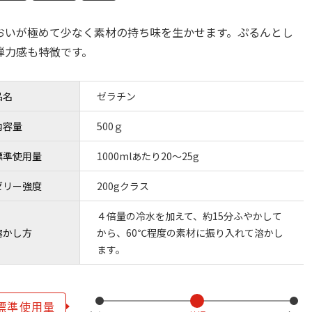
おいが極めて少なく素材の持ち味を生かせます。ぷるんとし
弾力感も特徴です。
品名
ゼラチン
内容量
500ｇ
標準使用量
1000mlあたり20～25g
ゼリー強度
200gクラス
４倍量の冷水を加えて、約15分ふやかして
溶かし方
から、60℃程度の素材に振り入れて溶かし
ます。