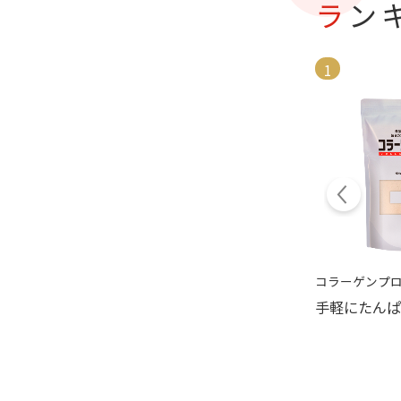
ラ
1
9
X 500ｇ
フィッシュゼラチン
コラーゲンプ
相性もバッチリ
くちどけの速さが売り
手軽にたんぱ