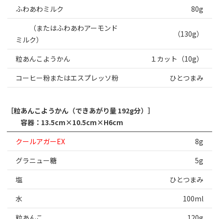
ふわあわミルク
80g
（またはふわあわアーモンド
（130g）
ミルク）
粒あんこようかん
１カット（10g）
コーヒー粉またはエスプレッソ粉
ひとつまみ
［粒あんこようかん（できあがり量 192g分）］
容器：13.5cm×10.5cm×H6cm
クールアガーEX
8g
グラニュー糖
5g
塩
ひとつまみ
水
100ml
粒あんこ
120g