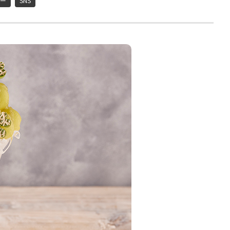
ー
SNS