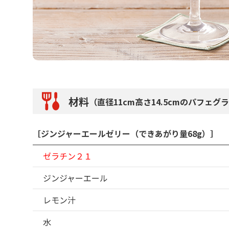
材料
（直径11cm高さ14.5cmのパフェグ
［ジンジャーエールゼリー（できあがり量68g）］
ゼラチン２１
ジンジャーエール
レモン汁
水