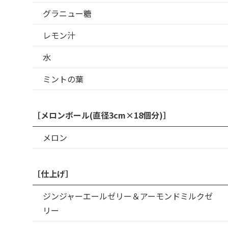
グラニュー糖
レモン汁
水
ミントの葉
［メロンボール(直径3cm×18個分)］
メロン
［仕上げ］
ジンジャーエールゼリー＆アーモンドミルクゼ
リー