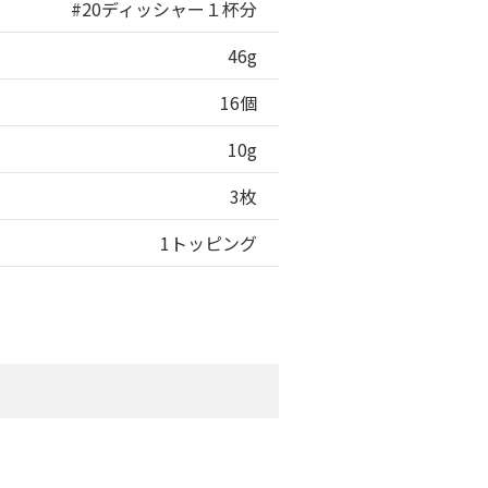
#20ディッシャー１杯分
46g
16個
10g
3枚
1トッピング