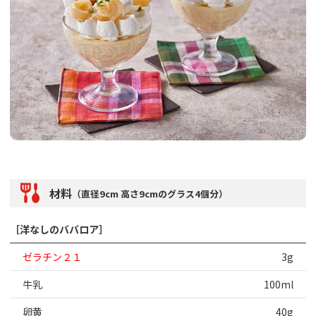
材料
（直径9cm 高さ9cmのグラス4個分）
［洋なしのババロア］
ゼラチン２１
3g
牛乳
100ml
卵黄
40g