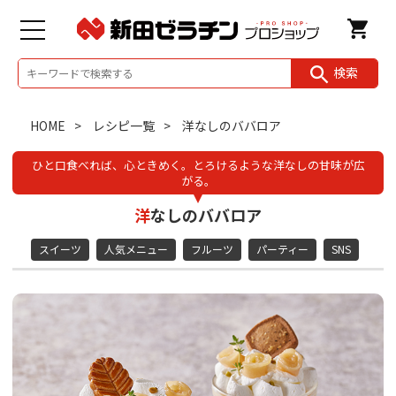
検索
HOME
レシピ一覧
洋なしのババロア
ひと口食べれば、心ときめく。とろけるような洋なしの甘味が広
がる。
洋なしのババロア
スイーツ
人気メニュー
フルーツ
パーティー
SNS