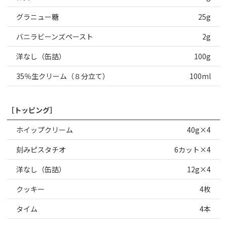
グラニュー糖
25g
バニラビーンズペースト
2g
洋なし（缶詰）
100g
35％生クリーム（８分立て）
100ml
［トッピング］
ホイップクリーム
40g×4
刻みピスタチオ
6カット×4
洋なし（缶詰）
12g×4
クッキー
4枚
タイム
4本