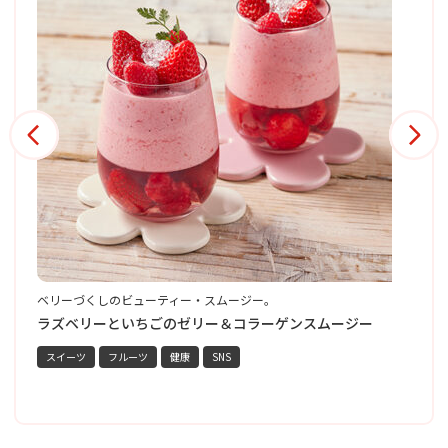
ベリーづくしのビューティー・スムージー。
黒
彩
ー
ラズベリーといちごのゼリー＆コラーゲンスムージー
スイーツ
フルーツ
健康
SNS