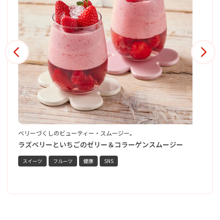
ベリーづくしのビューティー・スムージー。
黒
彩
ー
ラズベリーといちごのゼリー＆コラーゲンスムージー
スイーツ
フルーツ
健康
SNS