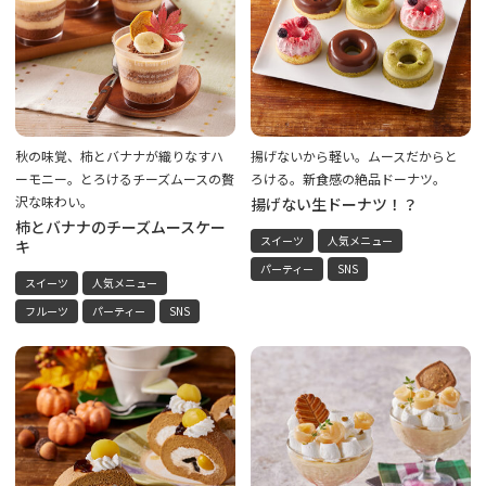
秋の味覚、柿とバナナが織りなすハ
揚げないから軽い。ムースだからと
ーモニー。とろけるチーズムースの贅
ろける。新食感の絶品ドーナツ。
沢な味わい。
揚げない生ドーナツ！？
柿とバナナのチーズムースケー
スイーツ
人気メニュー
キ
パーティー
SNS
スイーツ
人気メニュー
フルーツ
パーティー
SNS