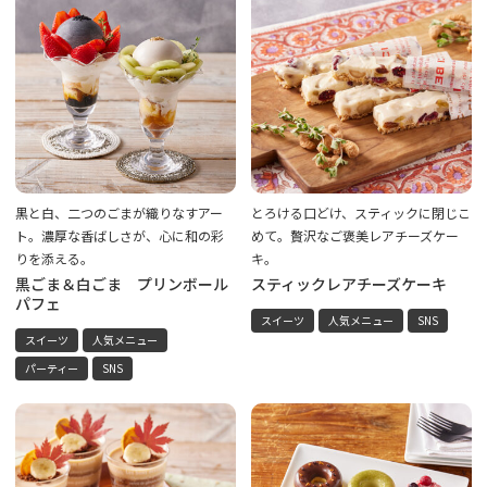
黒と白、二つのごまが織りなすアー
とろける口どけ、スティックに閉じこ
ト。濃厚な香ばしさが、心に和の彩
めて。贅沢なご褒美レアチーズケー
りを添える。
キ。
黒ごま＆白ごま プリンボール
スティックレアチーズケーキ
パフェ
スイーツ
人気メニュー
SNS
スイーツ
人気メニュー
パーティー
SNS