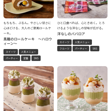
もちもち、ぷるん。やさしい甘さに
ひと口食べれば、心ときめく。とろ
心ほどける、大人のご褒美ロールケ
けるような洋なしの甘味が広がる。
ーキ。
洋なしのババロア
黒糖のロールケーキ ～ハロウ
スイーツ
人気メニュー
ィーン～
フルーツ
パーティー
SNS
スイーツ
人気メニュー
パーティー
定番
SNS