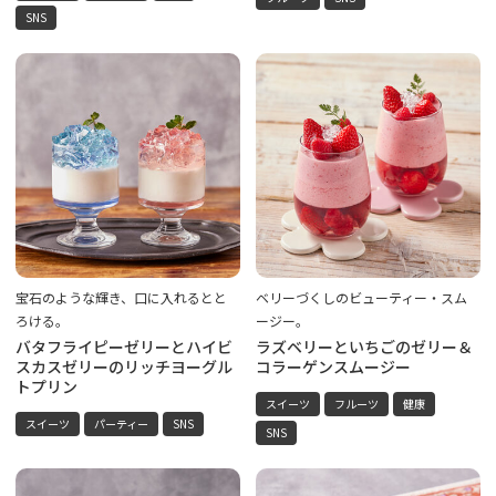
SNS
宝石のような輝き、口に入れるとと
ベリーづくしのビューティー・スム
ろける。
ージー。
バタフライピーゼリーとハイビ
ラズベリーといちごのゼリー＆
スカスゼリーのリッチヨーグル
コラーゲンスムージー
トプリン
スイーツ
フルーツ
健康
スイーツ
パーティー
SNS
SNS