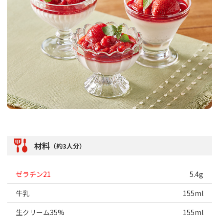
材料
（約3人分）
ゼラチン21
5.4g
牛乳
155ml
生クリーム35%
155ml