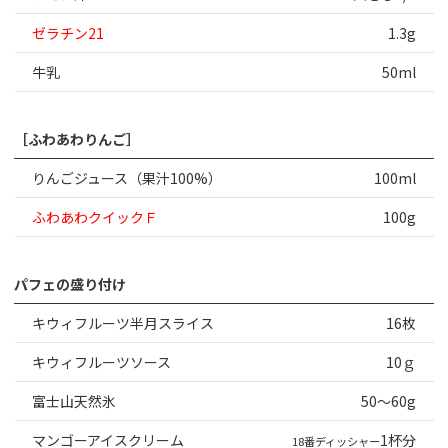
ゼラチン21
1.3g
牛乳
50ml
［ふわあわりんご］
りんごジュース（果汁100%）
100ml
ふわあわクイックＦ
100g
パフェの盛り付け
キウィフルーツ半月スライス
16枚
キウィフルーツソース
10ｇ
富士山天然氷
50～60g
マンゴーアイスクリーム
1杯分
18番ディッシャー