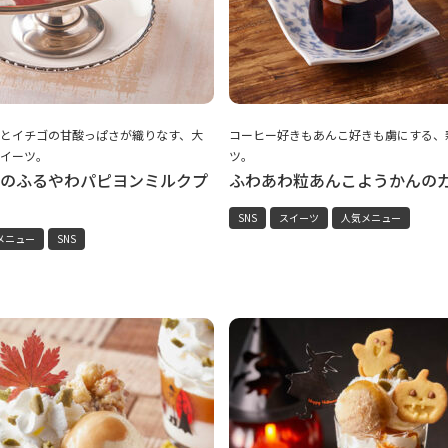
とイチゴの甘酸っぱさが織りなす、大
コーヒー好きもあんこ好きも虜にする、
イーツ。
ツ。
のふるやわパピヨンミルクプ
ふわあわ粒あんこようかんの
SNS
スイーツ
人気メニュー
メニュー
SNS