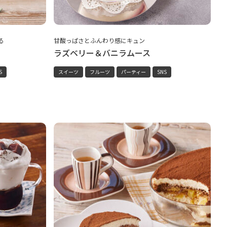
る
甘酸っぱさとふんわり感にキュン
ラズベリー＆バニラムース
S
スイーツ
フルーツ
パーティー
SNS