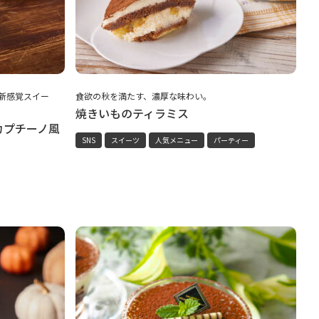
新感覚スイー
食欲の秋を満たす、濃厚な味わい。
焼きいものティラミス
カプチーノ風
SNS
スイーツ
人気メニュー
パーティー