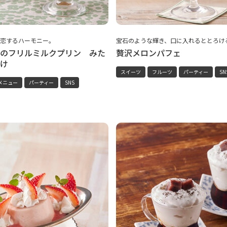
恋するハーモニー。
宝石のような輝き、口に入れるととろけ
のフリルミルクプリン みた
贅沢メロンパフェ
け
スイーツ
フルーツ
パーティー
SN
メニュー
パーティー
SNS