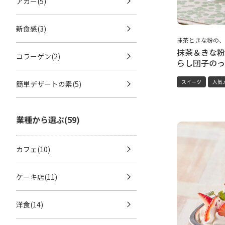
アガー(5)
新食感(3)
抹茶ときな粉の、
抹茶＆きな粉
コラーゲン(2)
らし団子のっ
スイーツ
人気
簡単デザートの素(5)
業種から選ぶ(59)
カフェ(10)
ケーキ店(11)
洋食(14)