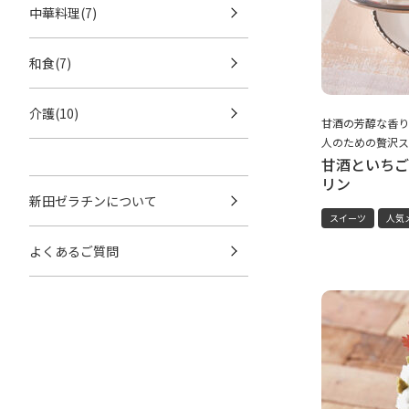
中華料理(7)
和食(7)
介護(10)
甘酒の芳醇な香り
人のための贅沢ス
甘酒といちご
リン
新田ゼラチンについて
スイーツ
人気
よくあるご質問