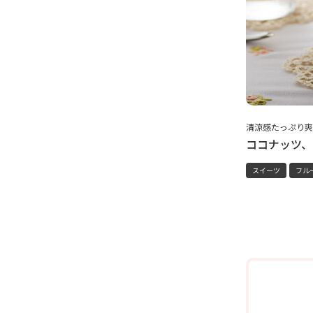
清涼感たっぷり爽
ココナッツ、
スイーツ
フル