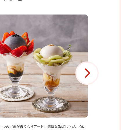
二つのごまが織りなすアート。濃厚な香ばしさが、心に
揚げないから軽い。ム