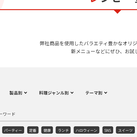
弊社商品を使用したバラエティ豊かなオリジ
新メニューなどにぜひ、お試
製品別
料理ジャンル別
テーマ別
ーワード
パーティー
定番
健康
ランチ
ハロウィーン
SNS
スイーツ