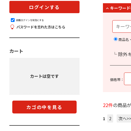
キーワード
自動ログインを有効にする
パスワードを忘れた方はこちら
商品名
カート
└ 除外
カートは空です
価格帯：
22件
の商品
カゴの中を見る
1
2
次へ>