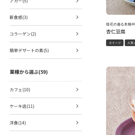
アガー(5)
新食感(3)
桂花の香る本格中
杏仁豆腐
コラーゲン(2)
スイーツ
人気
簡単デザートの素(5)
業種から選ぶ(59)
カフェ(10)
ケーキ店(11)
洋食(14)