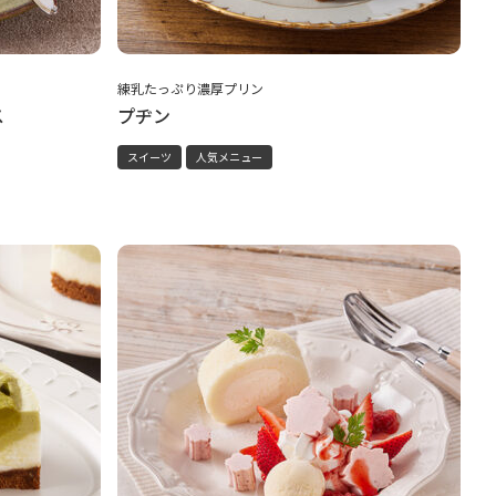
練乳たっぷり濃厚プリン
ス
プヂン
スイーツ
人気メニュー