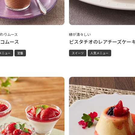
わりムース
緑が清々しい
コムース
ピスタチオのレアチーズケー
メニュー
定番
スイーツ
人気メニュー