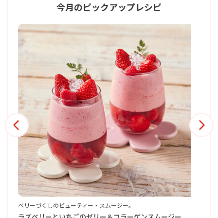
今月のピックアップレシピ
ベリーづくしのビューティー・スムージー。
黒
彩
ー
ラズベリーといちごのゼリー＆コラーゲンスムージー