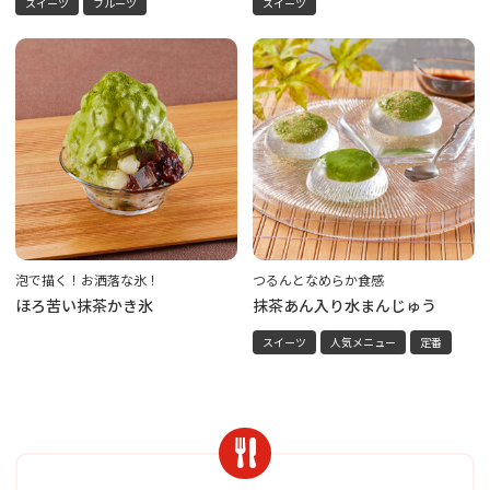
スイーツ
フルーツ
スイーツ
泡で描く！お洒落な氷！
つるんとなめらか食感
ほろ苦い抹茶かき氷
抹茶あん入り水まんじゅう
スイーツ
人気メニュー
定番