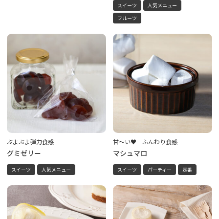
スイーツ
人気メニュー
フルーツ
ぷよぷよ弾力食感
甘～い♥ ふんわり食感
グミゼリー
マシュマロ
スイーツ
人気メニュー
スイーツ
パーティー
定番