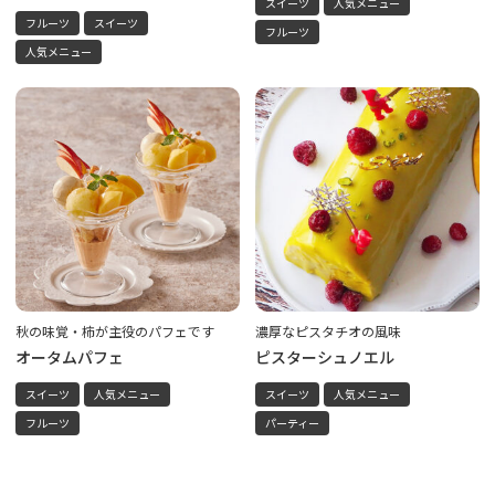
スイーツ
人気メニュー
フルーツ
スイーツ
フルーツ
人気メニュー
秋の味覚・柿が主役のパフェです
濃厚なピスタチオの風味
オータムパフェ
ピスターシュノエル
スイーツ
人気メニュー
スイーツ
人気メニュー
フルーツ
パーティー