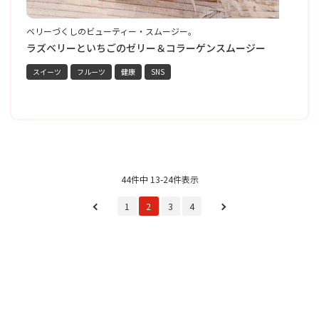
ベリーづくしのビューティー・スムージー。
黒
彩
ー
ラズベリーといちごのゼリー＆コラーゲンスムージー
スイーツ
フルーツ
健康
SNS
44件中 13-24件表示
1
2
3
4