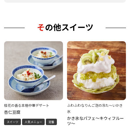
その他スイーツ
桂花の香る本格中華デザート
ふわふわなりんご泡の冷た～いかき
氷
杏仁豆腐
かき氷なパフェ～キウィフルー
スイーツ
人気メニュー
定番
ツ～