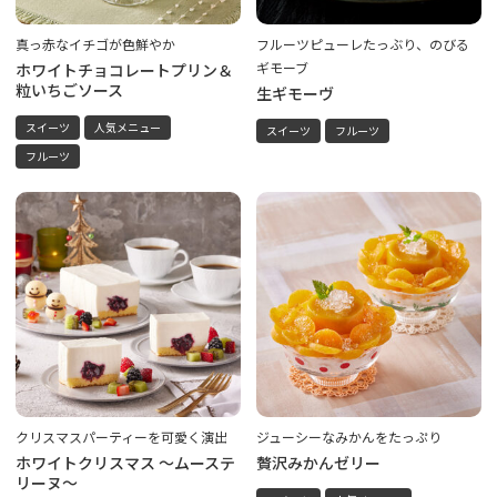
真っ赤なイチゴが色鮮やか
フルーツピューレたっぶり、のびる
ギモーブ
ホワイトチョコレートプリン＆
粒いちごソース
生ギモーヴ
スイーツ
人気メニュー
スイーツ
フルーツ
フルーツ
クリスマスパーティーを可愛く演出
ジューシーなみかんをたっぷり
ホワイトクリスマス ～ムーステ
贅沢みかんゼリー
リーヌ～